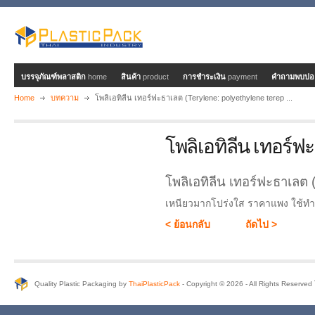
บรรจุภัณฑ์พลาสติก
home
สินค้า
product
การชำระเงิน
payment
คำถามพบบ่
Home
บทความ
โพลิเอทิลีน เทอร์ฟะธาเลต (Terylene: polyethylene terep ...
โพลิเอทิลีน เทอร์ฟะธ
โพลิเอทิลีน เทอร์ฟะธาเลต 
เหนียวมากโปร่งใส ราคาแพง ใช้ทำ
< ย้อนกลับ
ถัดไป >
Quality Plastic Packaging by
ThaiPlasticPack
- Copyright © 2026 - All Rights Reserve