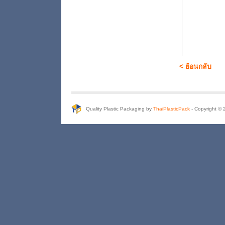
< ย้อนกลับ
Quality Plastic Packaging by
ThaiPlasticPack
- Copyright © 