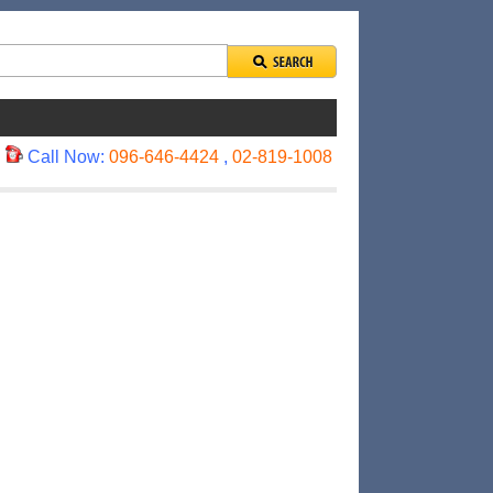
Call Now:
096-646-4424
,
02-819-1008