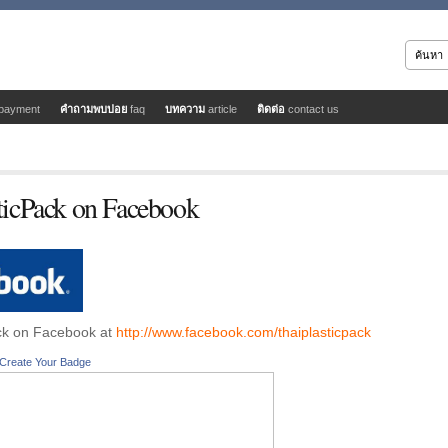
payment
คำถามพบบ่อย
faq
บทความ
article
ติดต่อ
contact us
ticPack on Facebook
ck on Facebook at
http://www.facebook.com/thaiplasticpack
Create Your Badge