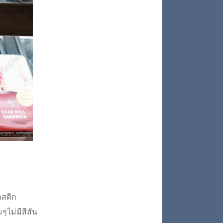
าสติก
ๆไม่มีสีสัน