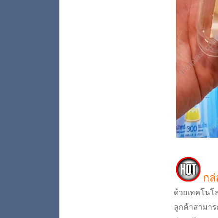
กล
ด้วยเทคโนโลย
ลูกค้าสามารถ