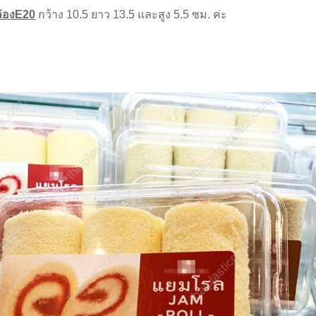
่องE20
กว้าง 10.5 ยาว 13.5 และสูง 5.5 ซม. ค่ะ