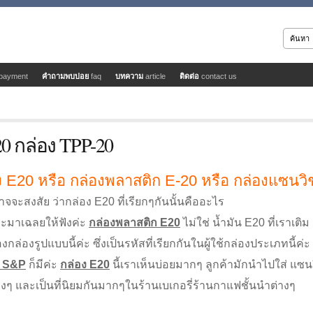
payment
คำถามพบบ่อย
faq
บทความ
article
ติดต่อ
contact us
20 กล่อง TPP-20
ง E20 หรือ กล่องพลาสติก E-20 หรือ กล่องแซนว
จะสงสัย ว่ากล่อง E20 ที่เรียกๆกันนั้นคืออะไร
จะมาเฉลยให้ฟังค่ะ
กล่องพลาสติก E20
ไม่ใช่ น้ำมัน E20 ที่เราเติม
กล่องรูปแบบนี้ค่ะ ซึ่งเป็นรหัสที่เรียกกันในผู้ใช้กล่องประเภทนี้ค่ะ
ช S&P
ก็มีค่ะ
กล่อง E20
นี้เราเห็นบ่อยมากๆ ลูกค้ามักนำไปใส่ แซ
ๆ และเป็นที่นิยมกันมากๆในร้านเบเกอรี่ร้านกาแฟชั้นนำต่างๆ