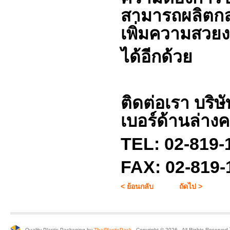
สามารถผลิตกล่อ
เพิ่มความสวยงา
ได้อีกด้วย
ติดต่อเรา บริ
เบอร์ด้านล่างค
TEL: 02-819-
FAX: 02-819-
< ย้อนกลับ
ถัดไป >
Quality Plastic Packaging by
ThaiPlasticPack
- Copyright © 2026 - All Rights Reserve