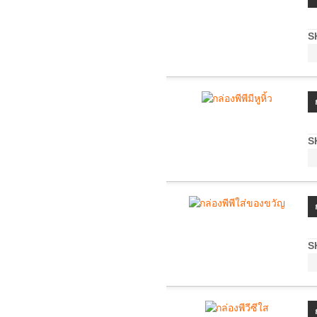
S
S
S