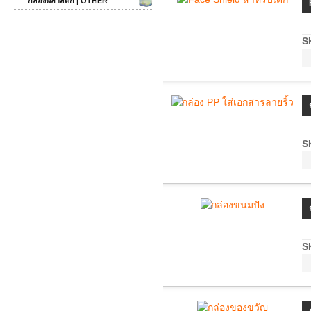
กล่องพลาสติก | OTHER
S
S
S