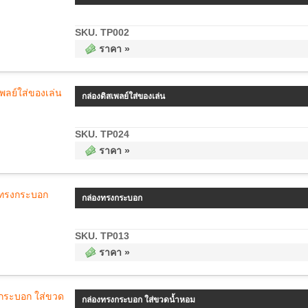
SKU. TP002
ราคา »
กล่องดิสเพลย์ใส่ของเล่น
SKU. TP024
ราคา »
กล่องทรงกระบอก
SKU. TP013
ราคา »
กล่องทรงกระบอก ใส่ขวดน้ำหอม