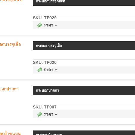
กระบอกบรรจุภัณฑ์
SKU. TP029
ราคา »
กระบอกบรรจุเสื้อ
SKU. TP020
ราคา »
กระบอกปากกา
SKU. TP007
ราคา »