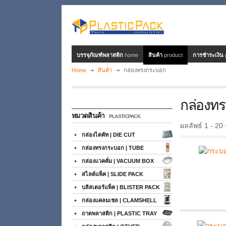
บรรจุภัณฑ์พลาสติก
home
สินค้า
product
การชำระเงิน
Home
สินค้า
กล่องทรงกระบอก
กล่องทร
หมวดสินค้า
PLASTICPACK
ผลลัพธ์ 1 - 20
กล่องไดคัท | DIE CUT
กล่องทรงกระบอก | TUBE
กล่องแวคคั่ม | VACUUM BOX
สไลด์แพ็ค | SLIDE PACK
บลิสเตอร์แพ็ค | BLISTER PACK
กล่องแคลมเชล | CLAMSHELL
ถาดพลาสติก | PLASTIC TRAY