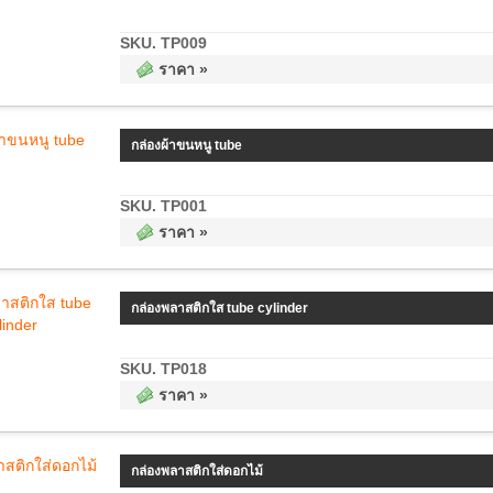
SKU. TP009
ราคา »
กล่องผ้าขนหนู tube
SKU. TP001
ราคา »
กล่องพลาสติกใส tube cylinder
SKU. TP018
ราคา »
กล่องพลาสติกใส่ดอกไม้