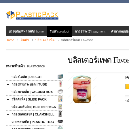
บรรจุภัณฑ์พลาสติก
home
สินค้า
product
การชำระเงิน
payment
คำถามพบบ่
Home
สินค้า
บลิสเตอร์แพ็ค
บลิสเตอร์แพค Favosoft
บลิสเตอร์แพค Favos
หมวดสินค้า
PLASTICPACK
กล่องไดคัท | DIE CUT
P
กล่องทรงกระบอก | TUBE
กล่องแวคคั่ม | VACUUM BOX
สไลด์แพ็ค | SLIDE PACK
บ
บลิสเตอร์แพ็ค | BLISTER PACK
กล่องแคลมเชล | CLAMSHELL
ถาดพลาสติก | PLASTIC TRAY