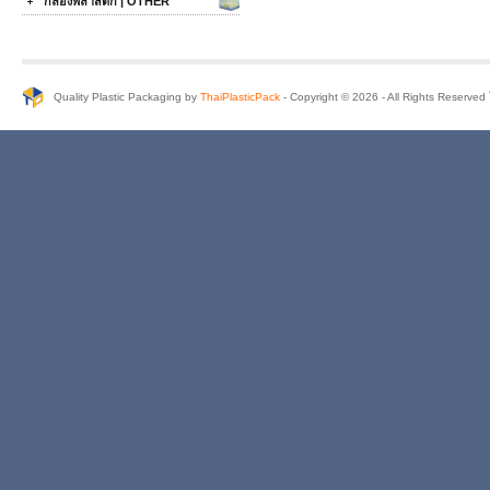
กล่องพลาสติก | OTHER
Quality Plastic Packaging by
ThaiPlasticPack
- Copyright © 2026 - All Rights Reserve