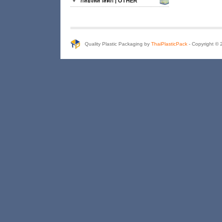
กล่องพลาสติก | OTHER
Quality Plastic Packaging by
ThaiPlasticPack
- Copyright © 