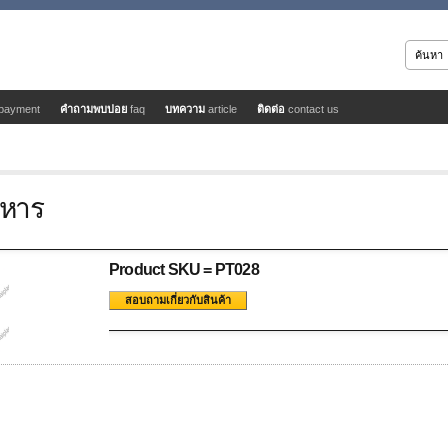
payment
คำถามพบบ่อย
faq
บทความ
article
ติดต่อ
contact us
าหาร
Product SKU = PT028
สอบถามเกี่ยวกับสินค้า