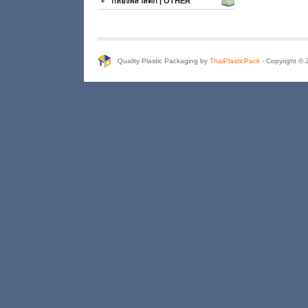
กล่องพลาสติก | OTHER
Quality Plastic Packaging by
ThaiPlasticPack
- Copyright © 