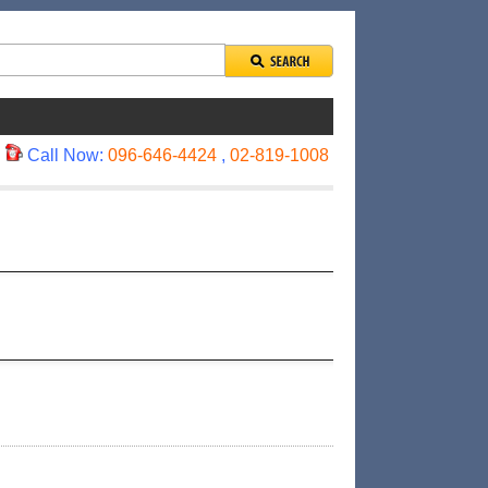
Call Now:
096-646-4424
,
02-819-1008