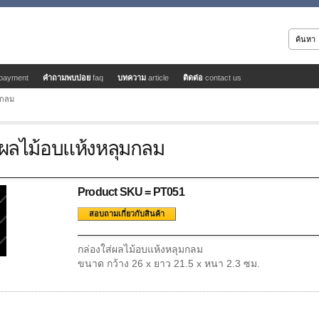
payment
คำถามพบบ่อย
faq
บทความ
article
ติดต่อ
contact us
มกลม
่ผลไม้อบแห้งหลุมกลม
Product SKU = PT051
สอบถามเกี่ยวกับสินค้า
กล่องใส่ผลไม้อบแห้งหลุมกลม
ขนาด กว้าง 26 x ยาว 21.5 x หนา 2.3 ซม.