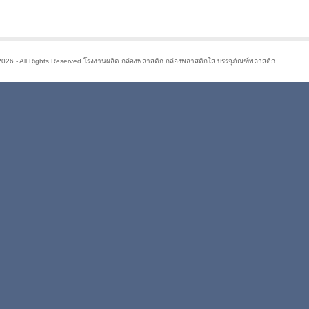
2026 - All Rights Reserved โรงงานผลิต กล่องพลาสติก กล่องพลาสติกใส บรรจุภัณฑ์พลาสติก