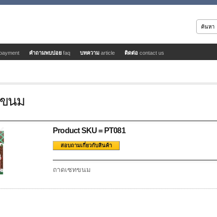
payment
คำถามพบบ่อย
faq
บทความ
article
ติดต่อ
contact us
ทขนม
Product SKU = PT081
สอบถามเกี่ยวกับสินค้า
ถาดเซทขนม