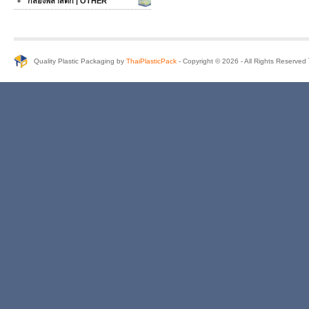
กล่องพลาสติก | OTHER
Quality Plastic Packaging by
ThaiPlasticPack
- Copyright © 2026 - All Rights Reserve