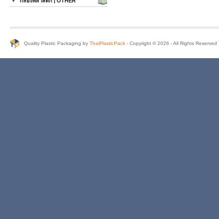
กล่องพลาสติก | OTHER
Quality Plastic Packaging by
ThaiPlasticPack
- Copyright © 2026 - All Rights Reserve