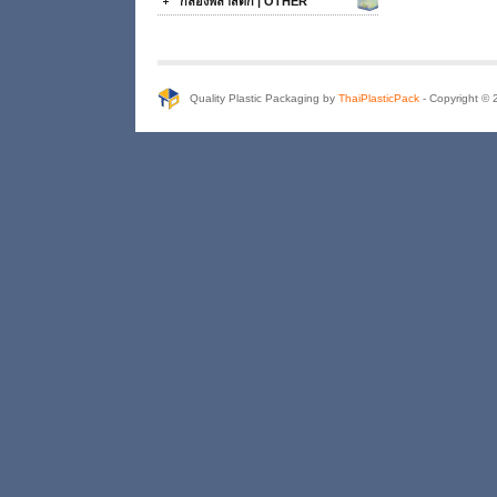
กล่องพลาสติก | OTHER
Quality Plastic Packaging by
ThaiPlasticPack
- Copyright © 