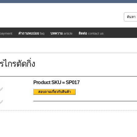
payment
คำถามพบบ่อย
faq
บทความ
article
ติดต่อ
contact us
รไกรตัดกิ่ง
Product SKU = SP017
สอบถามเกี่ยวกับสินค้า