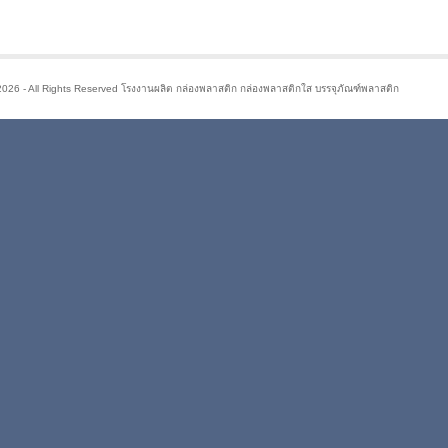
2026 - All Rights Reserved โรงงานผลิต กล่องพลาสติก กล่องพลาสติกใส บรรจุภัณฑ์พลาสติก