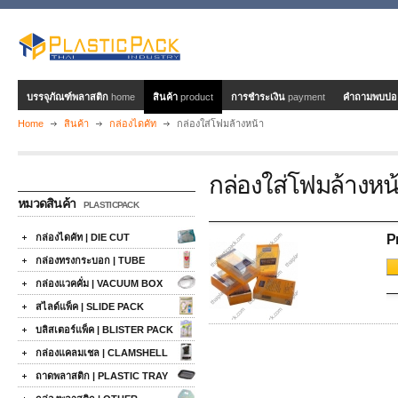
บรรจุภัณฑ์พลาสติก
home
สินค้า
product
การชำระเงิน
payment
คำถามพบบ่
Home
สินค้า
กล่องไดคัท
กล่องใส่โฟมล้างหน้า
กล่องใส่โฟมล้างหน
หมวดสินค้า
PLASTICPACK
กล่องไดคัท | DIE CUT
P
กล่องทรงกระบอก | TUBE
กล่องแวคคั่ม | VACUUM BOX
สไลด์แพ็ค | SLIDE PACK
บลิสเตอร์แพ็ค | BLISTER PACK
กล่องแคลมเชล | CLAMSHELL
ถาดพลาสติก | PLASTIC TRAY